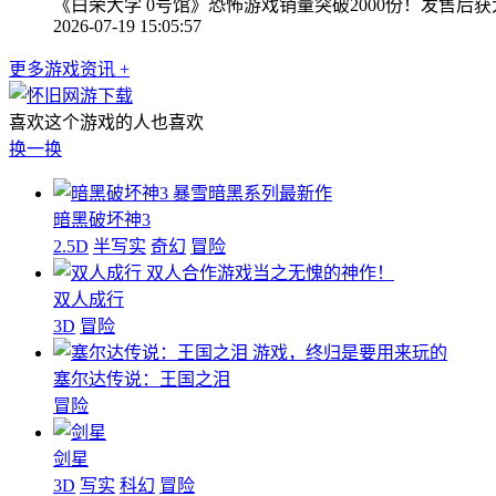
《白荣大学 0号馆》恐怖游戏销量突破2000份！发售
2026-07-19 15:05:57
更多游戏资讯 +
喜欢这个游戏的人也喜欢
换一换
暴雪暗黑系列最新作
暗黑破坏神3
2.5D
半写实
奇幻
冒险
双人合作游戏当之无愧的神作！
双人成行
3D
冒险
游戏，终归是要用来玩的
塞尔达传说：王国之泪
冒险
剑星
3D
写实
科幻
冒险