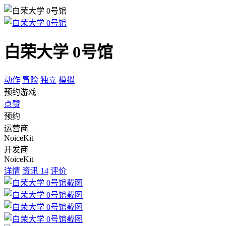
白荣大学 0号馆
动作
冒险
独立
模拟
预约游戏
点赞
预约
运营商
NoiceKit
开发商
NoiceKit
详情
资讯
14
评价