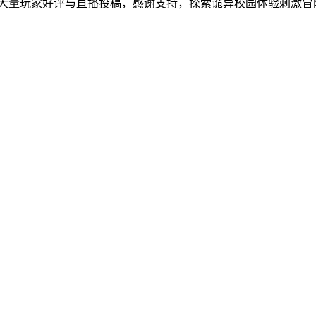
后获大量玩家好评与直播投稿，感谢支持，探索诡异校园体验刺激冒