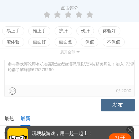
点击评分
易上手
难上手
护肝
伤肝
体验好
渣体验
画面好
画面差
保值
不保值
展开全部
配置高
配置低
测试
参与游戏评论即有机会赢取游戏激活码/测试资格/精美周边！加入173评
论群了解详情675276290
0
/
2000
发布
最热
最新
暂无评价
玩硬核游戏，用一起一起上！
打开