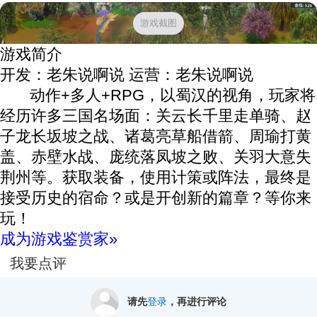
游戏截图
游戏简介
开发：老朱说啊说
运营：老朱说啊说
动作+多人+RPG，以蜀汉的视角，玩家将
经历许多三国名场面：关云长千里走单骑、赵
子龙长坂坡之战、诸葛亮草船借箭、周瑜打黄
盖、赤壁水战、庞统落凤坡之败、关羽大意失
荆州等。获取装备，使用计策或阵法，最终是
接受历史的宿命？或是开创新的篇章？等你来
玩！
成为游戏鉴赏家»
我要点评
请先
登录
，再进行评论