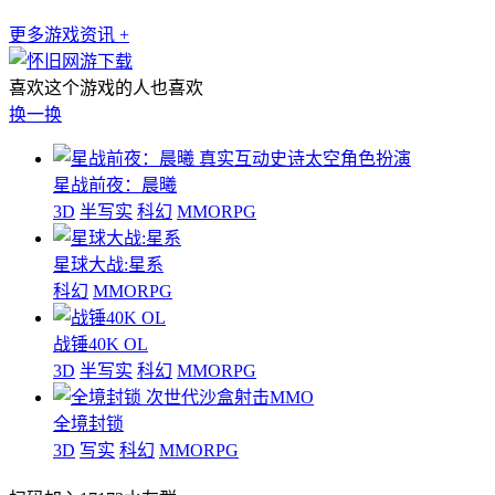
更多游戏资讯 +
喜欢这个游戏的人也喜欢
换一换
真实互动史诗太空角色扮演
星战前夜：晨曦
3D
半写实
科幻
MMORPG
星球大战:星系
科幻
MMORPG
战锤40K OL
3D
半写实
科幻
MMORPG
次世代沙盒射击MMO
全境封锁
3D
写实
科幻
MMORPG