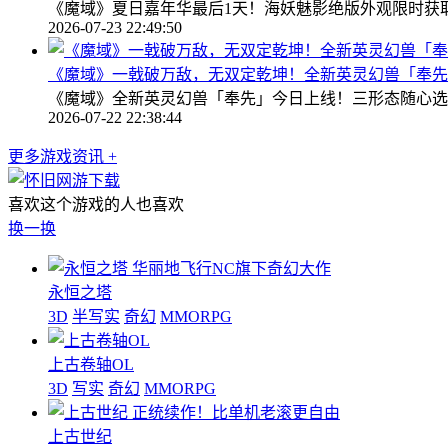
《魔域》夏日嘉年华最后1天！海妖魅影绝版外观限时获
2026-07-23 22:49:50
《魔域》一戟破万敌，无双定乾坤！全新英灵幻兽「奉先
《魔域》全新英灵幻兽「奉先」今日上线！三形态随心选
2026-07-22 22:38:44
更多游戏资讯 +
喜欢这个游戏的人也喜欢
换一换
华丽地飞行NC旗下奇幻大作
永恒之塔
3D
半写实
奇幻
MMORPG
上古卷轴OL
3D
写实
奇幻
MMORPG
正统续作！比单机老滚更自由
上古世纪