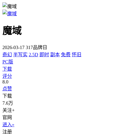
魔域
2026-03-17 317品牌日
奇幻
半写实
2.5D
即时
副本
免费
怀旧
PC版
下载
评分
8.0
点赞
下载
7.6万
关注+
官网
进入»
注册