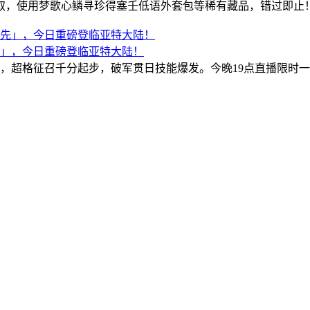
取，使用梦歌心鳞寻珍得塞壬低语外套包等稀有藏品，错过即止
」，今日重磅登临亚特大陆！
，超格征召千分起步，破军贯日技能爆发。今晚19点直播限时一