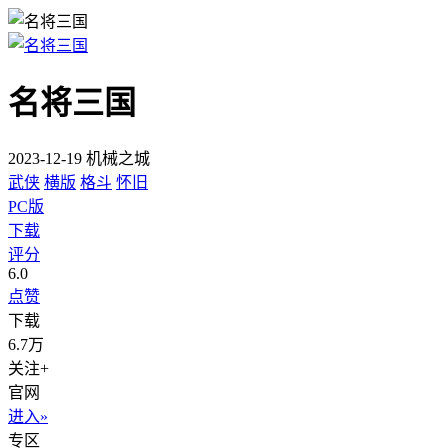
名将三国
2023-12-19 机械之城
武侠
横版
格斗
怀旧
PC版
下载
评分
6.0
点赞
下载
6.7万
关注+
官网
进入»
专区