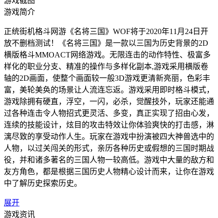
游戏截图
游戏简介
正统街机格斗网游《名将三国》WOF将于2020年11月24日开
放不删档测试！《名将三国》是一款以三国为历史背景的2D
横版格斗MMOACT网络游戏。无限连击的动作特性、极富多
样化的职业分支、精准的操作与多样化副本,游戏采用横版卷
轴的2D画面，使整个画面较一般3D游戏更清新亮丽，色彩丰
富，美轮美奂的场景让人流连忘返。游戏采用即时格斗模式，
游戏除拥有硬直，浮空，一闪，必杀，觉醒技外，玩家还能通
过各种连击令人物招式更灵活、多变，真正实现了招由心发，
连续的技能设计，炫目的攻击特效让你体验爽快的打击感，淋
漓尽致的享受动作人生。玩家在游戏中扮演被四大神兽选中的
人物，以过关闯关的形式，亲历各种历史或假想的三国时期战
役，并和诸多著名的三国人物一较高低。游戏中大量的敌方和
友方角色，都是根据三国历史人物精心设计而来，让你在游戏
中了解历史探索历史。
展开
游戏资讯