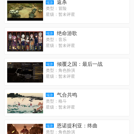
返杀
端游
类型：冒险
星级：暂未评星
绝命游歌
端游
类型：音乐
星级：暂未评星
倾覆之国：最后一战
端游
类型：角色扮演
星级：暂未评星
气合共鸣
端游
类型：格斗
星级：暂未评星
恩诺提利亚：终曲
端游
类型：角色扮演