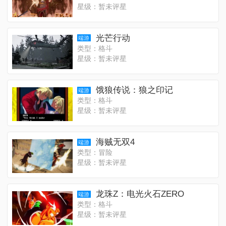
星级：暂未评星
光芒行动
端游
类型：格斗
星级：暂未评星
饿狼传说：狼之印记
端游
类型：格斗
星级：暂未评星
海贼无双4
端游
类型：冒险
星级：暂未评星
龙珠Z：电光火石ZERO
端游
类型：格斗
星级：暂未评星