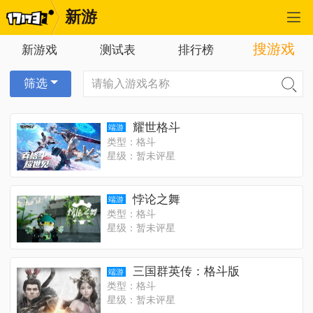
新游
搜游戏
新游戏
测试表
排行榜
筛选
耀世格斗
端游
类型：格斗
星级：暂未评星
悖论之舞
端游
类型：格斗
星级：暂未评星
三国群英传：格斗版
端游
类型：格斗
星级：暂未评星