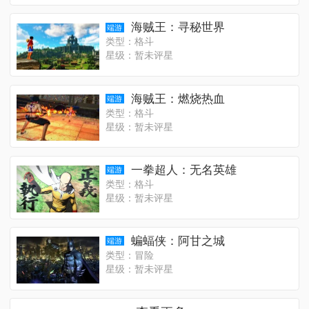
海贼王：寻秘世界
端游
类型：格斗
星级：暂未评星
海贼王：燃烧热血
端游
类型：格斗
星级：暂未评星
一拳超人：无名英雄
端游
类型：格斗
星级：暂未评星
蝙蝠侠：阿甘之城
端游
类型：冒险
星级：暂未评星