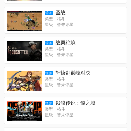
圣战
端游
类型：格斗
星级：暂未评星
战栗绝境
端游
类型：格斗
星级：暂未评星
轩辕剑巅峰对决
端游
类型：格斗
星级：暂未评星
饿狼传说：狼之城
端游
类型：格斗
星级：暂未评星