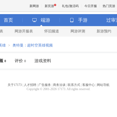
新网游
新页游
礼包/激活码
今日开服
热门页游
首页
端游
手游
过审
表
网游开服表
怀旧频道
网游评测
新游预约
魔兽
英雄
>
奥特曼：超时空英雄视频
天堂
频
评价
游戏资料
0
0
王权与
关于17173
|
人才招聘
|
广告服务
|
商务洽谈
|
联系方式
|
客服中心
|
网站导航
Copyright © 2001-2026 17173. All rights reserved.