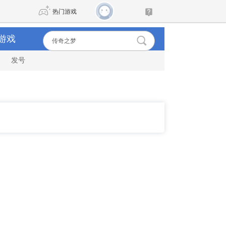
热门游戏
游戏
发号
DNF
传奇4
剑网3旗舰版
新天龙八部
自由
诛仙世界
仙剑世界