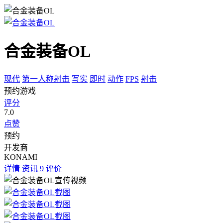
合金装备OL
现代
第一人称射击
写实
即时
动作
FPS
射击
预约游戏
评分
7.0
点赞
预约
开发商
KONAMI
详情
资讯
9
评价