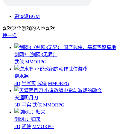
逍遥派BGM
喜欢这个游戏的人也喜欢
换一换
国产武侠，基腐宅聚集地
剑网3（剑网3无界）
武侠
MMORPG
小说改编的动作武侠游戏
逆水寒
3D
半写实
武侠
MMORPG
小说改编电影与游戏的融合
天涯明月刀
3D
写实
武侠
MMORPG
剑网1：归来
2D
武侠
MMORPG