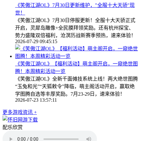
《笑傲江湖OL》7月30日更新维护，"全服十大天骄"现
世！
《笑傲江湖OL》7月30日停服更新！全服十大天骄正式
开启，灵犀岛雕像+全民膜拜领奖励。还有杭州探宝、
势力盛隆双倍福利，沧溟历战新赛季预热，速来体验！
2026-07-29 09:45:15
《笑傲江湖OL》【福利活动】萌主阁开启，一窥绝世图
腾！本周精彩活动一览
《笑傲江湖OL》全新千面傩技系统上线！两大绝世图腾
“玉兔和光”“天狐敕令”降临，萌主阁活动开启，赢取绝
学图腾自选等丰厚奖励。7月23-29日，速来体验！
2026-07-23 13:57:11
更多游戏资讯 +
配乐欣赏