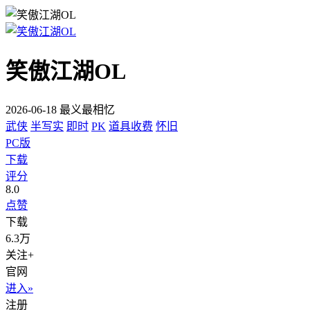
笑傲江湖OL
2026-06-18 最义最相忆
武侠
半写实
即时
PK
道具收费
怀旧
PC版
下载
评分
8.0
点赞
下载
6.3万
关注+
官网
进入»
注册