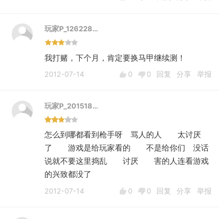
玩家P_126228…
我打赌，下个月，肯定要换马甲继续测！
2012-07-14
0
0
回复
分享
举报
玩家P_201518…
怎么到哪都看到枪手呀 骂人的人 太讨厌
了 游戏是给玩家看的 不是给你们 没话
说就不要这里捣乱 讨厌 害的人连看游戏
的兴致都没了
2012-07-14
0
0
回复
分享
举报