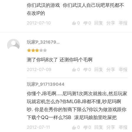
你们武汉的游戏 你们武汉人自己玩吧草托都不
在改IP的
2012-07-10
0
0
回复
分享
举报
玩家P_321679…
测了你吗8次了 还测你吗个毛啊
2012-07-09
0
0
回复
分享
举报
玩家P_917139044
你懂个JB毛啊....尼玛测1次两次就推出,然后玩家
玩就宕机怎么办?你MLGBJB都不懂,吵尼玛啊
吵. 你是在秀你的智商下限么?你以为做游戏跟你
下载个QQ一样么?SB 滚尼玛娘胎里吃屎把
2012-07-11
0
0
回复
分享
举报