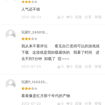
人气还不错
2012-08-23
0
0
回复
分享
举报
玩家P_245016…
我从来不看评论 看见自己觉得可以的游戏就
下载 这游戏是我卸载最快的 我看了时间 进
去不到1分钟 卸载了 哎~~~
2012-07-23
0
0
回复
分享
举报
玩家P_134335…
看着像是红月那个年代的产物
2012-07-20
0
0
回复
分享
举报