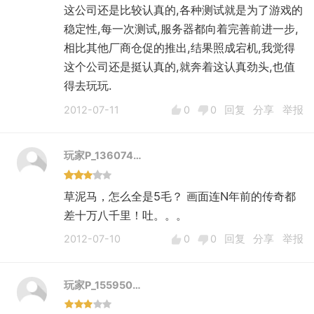
这公司还是比较认真的,各种测试就是为了游戏的
稳定性,每一次测试,服务器都向着完善前进一步,
相比其他厂商仓促的推出,结果照成宕机,我觉得
这个公司还是挺认真的,就奔着这认真劲头,也值
得去玩玩.
2012-07-11
0
0
回复
分享
举报
玩家P_136074…
草泥马，怎么全是5毛？ 画面连N年前的传奇都
差十万八千里！吐。。。
2012-07-10
0
0
回复
分享
举报
玩家P_155950…