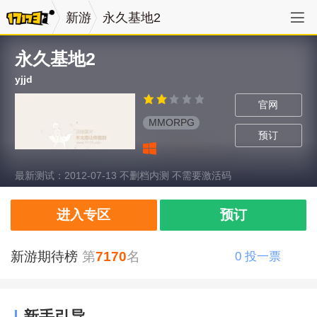
新游
永久基地2
永久基地2
yjjd
官网
MMORPG
预订
最新测试：2012-07-13 不删档内测 不需要激活码
进入专区
预订
新游期待榜
第
7170
名
0
投一票
新手引导