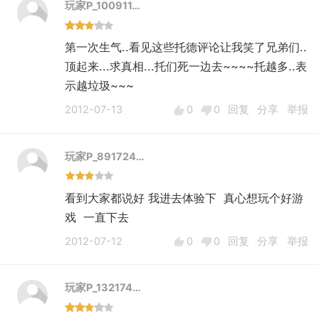
玩家P_100911…
第一次生气..看见这些托德评论让我笑了兄弟们..
顶起来...求真相...托们死一边去~~~~托越多..表
示越垃圾~~~
2012-07-13
0
0
回复
分享
举报
玩家P_891724…
看到大家都说好 我进去体验下 真心想玩个好游
戏 一直下去
2012-07-12
0
0
回复
分享
举报
玩家P_132174…