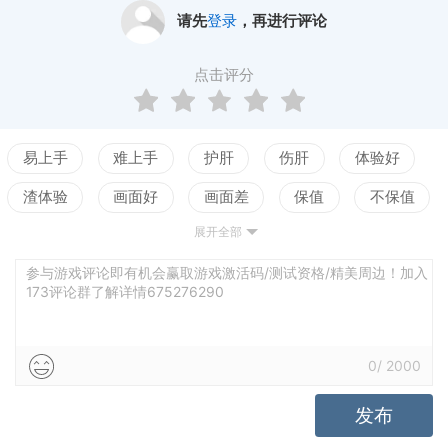
请先
登录
，再进行评论
点击评分
易上手
难上手
护肝
伤肝
体验好
渣体验
画面好
画面差
保值
不保值
展开全部
配置高
配置低
测试
剧情佳
剧情差
引导清晰
引导混乱
平衡佳
平衡差
参与游戏评论即有机会赢取游戏激活码/测试资格/精美周边！加入
173评论群了解详情675276290
高自由
低自由
0
/
2000
发布