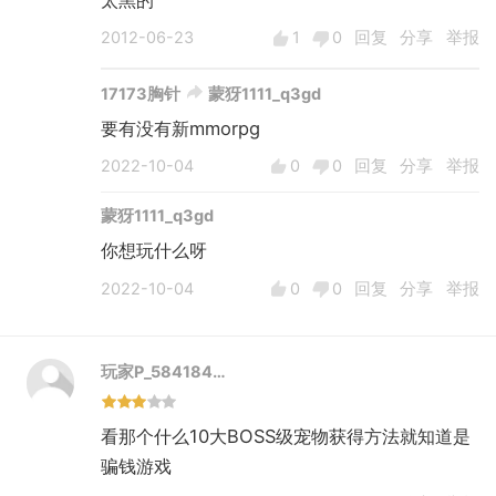
太黑的
2012-06-23
1
0
回复
分享
举报
17173胸针
蒙犽1111_q3gd
要有没有新mmorpg
2022-10-04
0
0
回复
分享
举报
蒙犽1111_q3gd
你想玩什么呀
2022-10-04
0
0
回复
分享
举报
玩家P_584184…
看那个什么10大BOSS级宠物获得方法就知道是
骗钱游戏