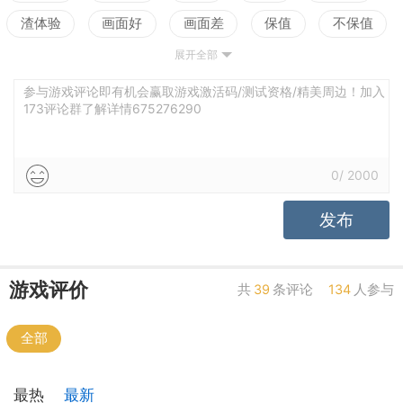
渣体验
画面好
画面差
保值
不保值
展开全部
配置高
配置低
测试
参与游戏评论即有机会赢取游戏激活码/测试资格/精美周边！加入
173评论群了解详情675276290
0
/
2000
发布
游戏评价
共
39
条评论
134
人参与
全部
最热
最新