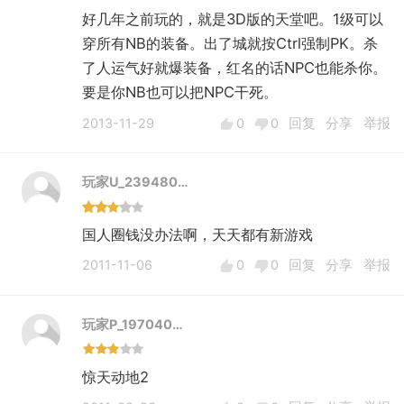
好几年之前玩的，就是3D版的天堂吧。1级可以
穿所有NB的装备。出了城就按Ctrl强制PK。杀
了人运气好就爆装备，红名的话NPC也能杀你。
要是你NB也可以把NPC干死。
2013-11-29
0
0
回复
分享
举报
玩家U_239480…
国人圈钱没办法啊，天天都有新游戏
2011-11-06
0
0
回复
分享
举报
玩家P_197040…
惊天动地2