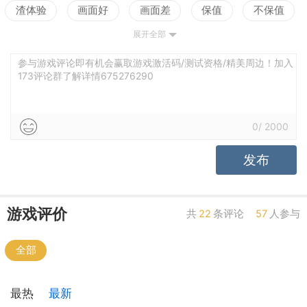
渣体验
画面好
画面差
保值
不保值
展开全部
配置高
配置低
测试
参与游戏评论即有机会赢取游戏激活码/测试资格/精美周边！加入
173评论群了解详情675276290
0
/
2000
发布
游戏评价
共
22
条评论
57
人参与
全部
最热
最新