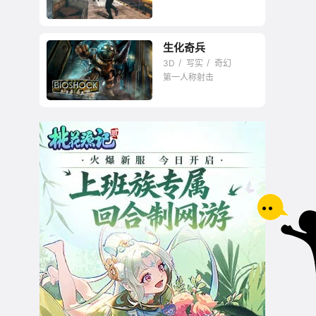
生化奇兵
让子弹再飞一会
3D
写实
奇幻
第一人称射击