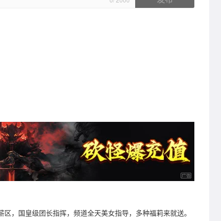
驻薪区，国皇级团长指挥，频道全天美女指导，多种福莉来就送。