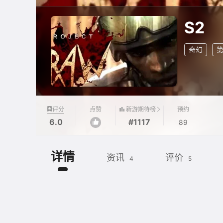
S2
奇幻
新游期待榜
评分
点赞
预约
6.0
#1117
89
详情
资讯
评价
4
5