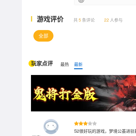
游戏评价
共
5
条评论
22
人参与
全部
玩家点评
最热
最新
S2很好玩的游戏，梦境公荟进