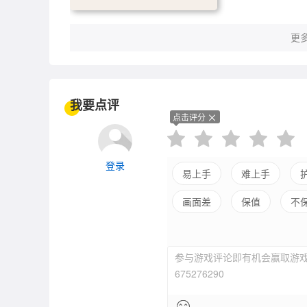
更多
我要点评
点击评分
登录
易上手
难上手
画面差
保值
不
参与游戏评论即有机会赢取游戏
675276290