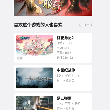
喜欢这个游戏的人也喜欢
换一换
桃花源记2
Q版
玄幻
MMORPG
下载41586
关注280122
无商城开放交易回合
中世纪战争
网游
3D
写实
奇幻
第一人称射击
硝云弹雨
在线砍杀还原中世纪
3D
写实
奇幻
战场。
第一人称射击