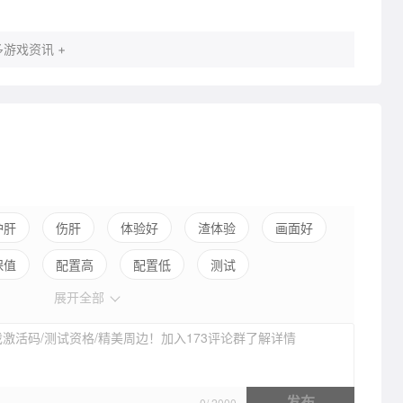
游戏资讯 +
护肝
伤肝
体验好
渣体验
画面好
保值
配置高
配置低
测试
展开全部
激活码/测试资格/精美周边！加入173评论群了解详情
发布
0
/
2000