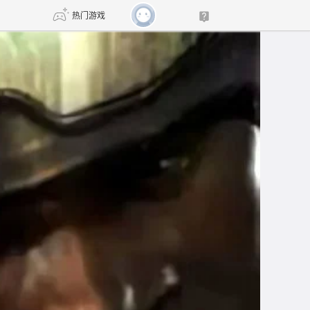
热门游戏
DNF
传奇4
剑网3旗舰版
新天龙八部
自由
诛仙世界
新仙侠5