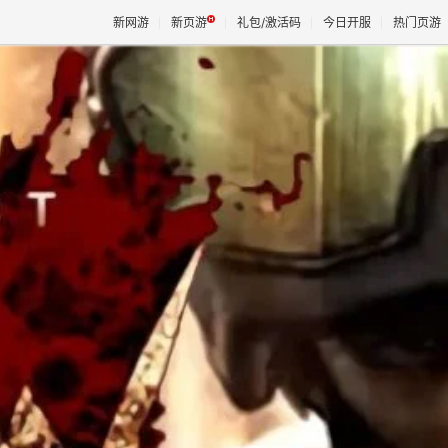
新网游
新页游
礼包/激活码
今日开服
热门页游
魔兽
天堂
王权与