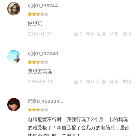
玩家U_138744…
[1]百度百科
好想玩
2018-11-07
0
0
回复
分享
举报
玩家U_137840…
我想要玩玩
2018-03-28
0
0
回复
分享
举报
玩家U_453334…
电脑配置不行时，我强行玩了2个月，卡的我玩
的难受极了！等自己配了台几万的电脑后，居然
找这个游戏时，关服了！