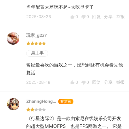
当年配置太差玩不起~太吃显卡了
2025-08-26
0
0
回复
分享
举报
玩家_g2z7
易上手
曾经最喜欢的游戏之一，没想到还有机会看见他
复活
2025-08-18
0
0
回复
分享
举报
ZhanngHong…
鉴赏家
《行星边际2》是一款由索尼在线娱乐公司开发
的超大型MMOFPS，也是FPS网游之一。 它是