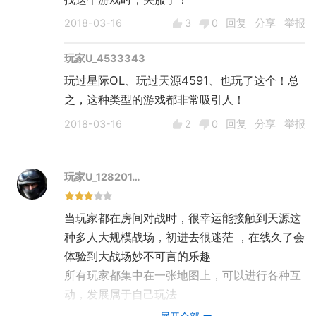
2018-03-16
3
0
回复
分享
举报
玩家U_4533343
玩过星际OL、玩过天源4591、也玩了这个！总
之，这种类型的游戏都非常吸引人！
2018-03-16
2
0
回复
分享
举报
玩家U_128201…
当玩家都在房间对战时，很幸运能接触到天源这
种多人大规模战场，初进去很迷茫 ，在线久了会
体验到大战场妙不可言的乐趣
所有玩家都集中在一张地图上，可以进行各种互
动，发展属于自己玩法
大战场时常会发生变化，存在很多不稳定的因