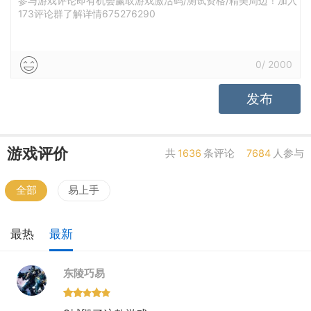
射击手感差
枪械多
枪械少
竞技公平
参与游戏评论即有机会赢取游戏激活码/测试资格/精美周边！加入
173评论群了解详情675276290
竞技失衡
0
/
2000
发布
游戏评价
共
1636
条评论
7684
人参与
全部
易上手
最热
最新
东陵巧易