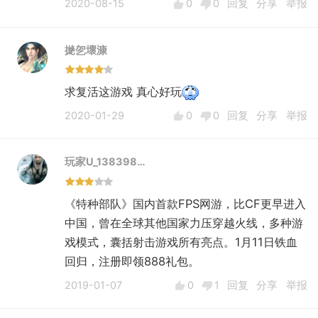
载具作为撤退工具变得不可能了。游戏对电脑的
2020-08-15
0
0
回复
分享
举报
要求也是非常高，所以卡顿变的很严重......反正
《行星边际2》的感觉没有《行星边际》好。
撧乫壞漮
《行星边际2》和《行星边际》比较就是地形的
求复活这游戏 真心好玩
复杂度，和模型精度高了。其他方面反而感觉不
如《行星边际》。不知道《行星边际2》的设计
2020-01-29
0
0
回复
分享
举报
者是为了平衡游戏的原因，特意削弱了《行星边
际》中占优势的玩法，这让《行星边际》玩家玩
玩家U_138398…
的非常不爽。
《特种部队》国内首款FPS网游，比CF更早进入
总之《行星边际2》相对于《行星边际》是非常
中国，曾在全球其他国家力压穿越火线，多种游
失败的，游戏变的没以前好玩了；千人战场也不
戏模式，囊括射击游戏所有亮点。1月11日铁血
是什么创兴了；画面的提升反而让一些低配玩家
回归，注册即领888礼包。
卡的要死。射击类游戏卡顿、延时什么的是绝对
2019-01-07
0
1
回复
分享
举报
不能容忍的，所以游戏存活期不长。