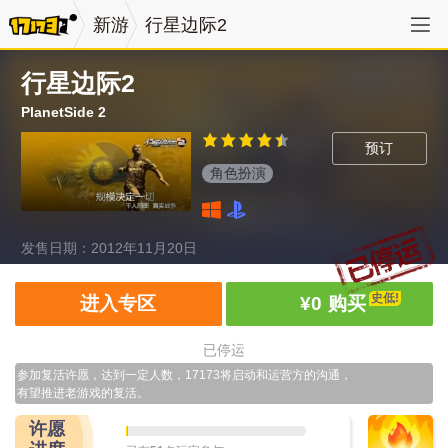
新游
行星边际2
行星边际2
PlanetSide 2
预订
角色扮演
发售日期：2012年11月20日
史低!
进入专区
¥0
购买
已停运
参加复活许愿，达到一定人数，17173将启动和运营方的沟通，
有望推进老游戏的复活。
许愿