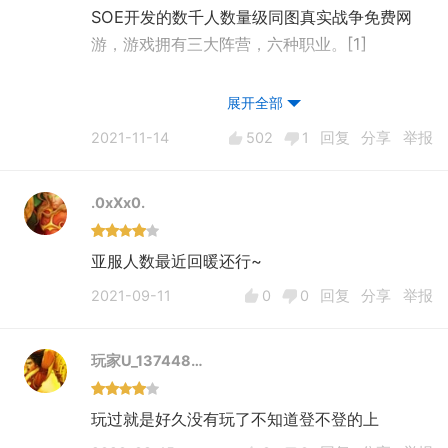
SOE开发的数千人数量级同图真实战争免费网
游，游戏拥有三大阵营，六种职业。[1]
《行星边际2》是承接《行星边际》的一个新版
展开全部
本，所以玩过《行星边际》的人都在期待《行星
2021-11-14
502
1
回复
分享
举报
边际2》。《行星边际》是自己第一次体验到千
人同一战场的射击游戏，所以其可玩性远远超过
.0xXx0.
了《CS》那几十个人的战斗，而且游戏中还存
在很多的载具，像坦克、飞机、战车......等等。
亚服人数最近回暖还行~
《行星边际2》在设计上搬了很多《行星边际》
2021-09-11
0
0
回复
分享
举报
的内容，玩家们都希望玩到比《行星边际》更好
的《行星边际2》。然而《行星边际2》却比《行
玩家U_137448…
星边际》感觉差。举个例子，狙击枪默认设置要
一直按着鼠标右键才能显示瞄准镜头，这简直是
玩过就是好久没有玩了不知道登不登的上
个反人类设计。载具的消失时间变短了，想保留