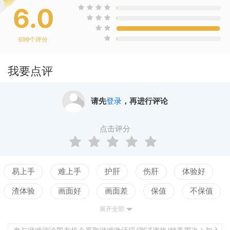
6.0
699
个评分
我要点评
请先
登录
，再进行评论
点击评分
易上手
难上手
护肝
伤肝
体验好
渣体验
画面好
画面差
保值
不保值
展开全部
配置高
配置低
测试
射击手感好