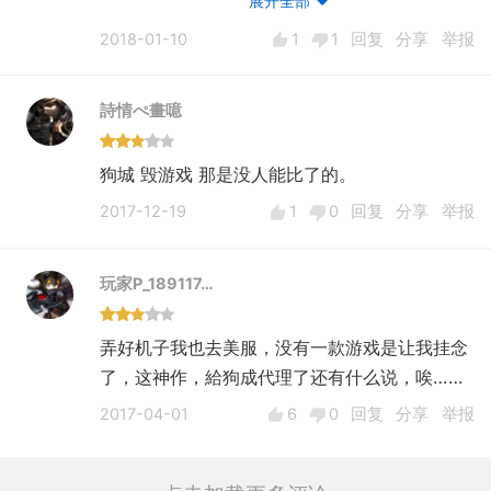
展开全部
素，有时人多，有时人少，有时胜，有时负，同
2018-01-10
1
1
回复
分享
举报
样的人数结果每次不同，非常吸引人玩下去，你
可以亲自参与到大战场中，去影响改变它，加入
詩情ぺ畫噫
小队， 指挥军团作战，只要想想就很刺激
你体验过几百人同时交战是什么样的吗？
狗城 毁游戏 那是没人能比了的。
2017-12-19
1
0
回复
分享
举报
玩家P_189117…
弄好机子我也去美服，没有一款游戏是让我挂念
了，这神作，給狗成代理了还有什么说，唉……
2017-04-01
6
0
回复
分享
举报