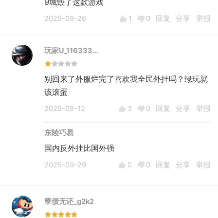
9城毁了这款游戏
2025-09-26
1
0
回复
分享
举报
玩家U_116333…
别回来了外服烂完了喜欢我全民外挂吗？绿玩就
该滚蛋
2025-09-12
3
0
回复
分享
举报
东陵巧易
国内反外挂比国外强
2025-09-29
0
0
回复
分享
举报
孽债无还_g2k2