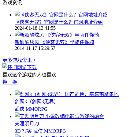
游戏资讯
《侠客无双》官网是什么？官网地址介绍
2024-01-18 13:41:55
新颖酷炫风 《侠客无双》坐骑任你骑
2014-11-17 15:29:57
更多游戏资讯 +
喜欢这个游戏的人也喜欢
换一换
国产武侠，基腐宅聚集地
剑网3（剑网3无界）
武侠
MMORPG
小说改编电影与游戏的融合
天涯明月刀
3D
写实
武侠
MMORPG