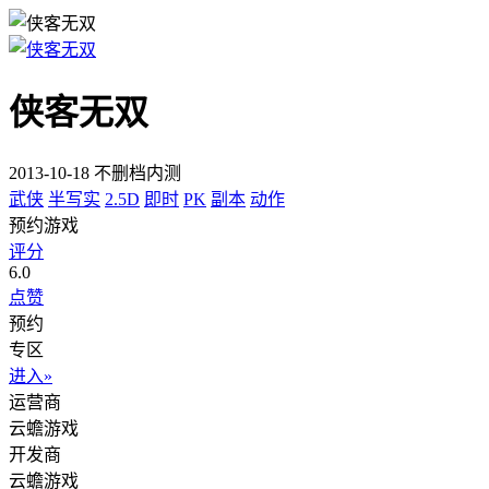
侠客无双
2013-10-18 不删档内测
武侠
半写实
2.5D
即时
PK
副本
动作
预约游戏
评分
6.0
点赞
预约
专区
进入»
运营商
云蟾游戏
开发商
云蟾游戏