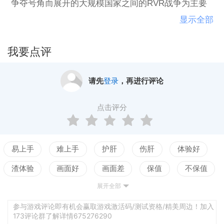
争夺号角而展开的大规模国家之间的RVR战争为主要
内容，加上特殊的*系统，并以传统社区为中心，让玩
显示全部
家感受到游戏的乐趣。
我要点评
请先
登录
，再进行评论
点击评分
易上手
难上手
护肝
伤肝
体验好
渣体验
画面好
画面差
保值
不保值
展开全部
配置高
配置低
测试
剧情佳
剧情差
引导清晰
引导混乱
平衡佳
平衡差
参与游戏评论即有机会赢取游戏激活码/测试资格/精美周边！加入
173评论群了解详情675276290