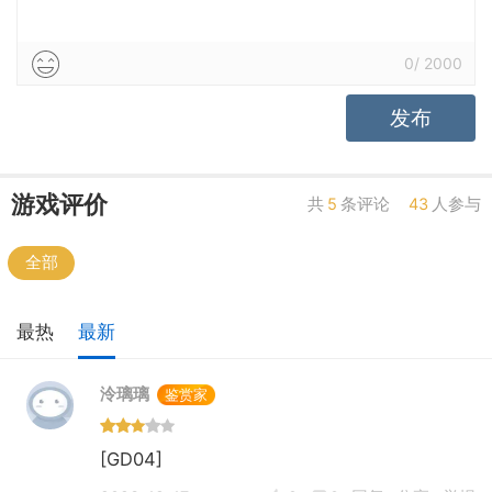
高自由
低自由
养成合理
养成繁琐
激情
乏味
强社交
弱社交
0
/
2000
发布
游戏评价
共
5
条评论
43
人参与
全部
最热
最新
泠璃璃
鉴赏家
[GD04]