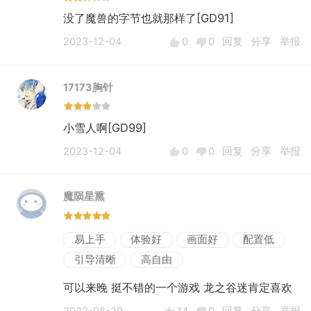
没了魔兽的字节也就那样了[GD91]
2023-12-04
0
0
回复
分享
举报
17173胸针
小雪人啊[GD99]
2023-12-04
0
0
回复
分享
举报
魔陨星熏
易上手
体验好
画面好
配置低
引导清晰
高自由
可以来晚 挺不错的一个游戏 龙之谷迷肯定喜欢
2022-08-29
14
0
回复
分享
举报