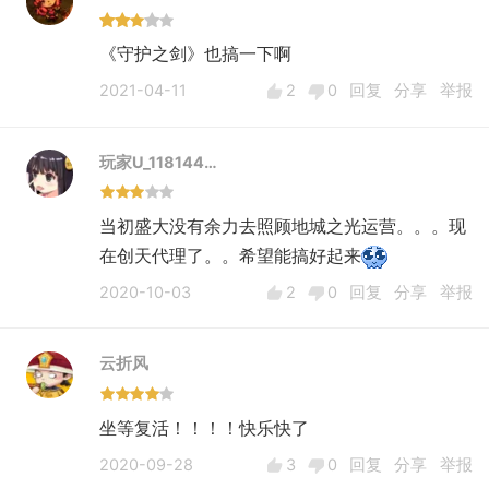
《守护之剑》也搞一下啊
2021-04-11
2
0
回复
分享
举报
玩家U_118144…
当初盛大没有余力去照顾地城之光运营。。。现
在创天代理了。。希望能搞好起来
2020-10-03
2
0
回复
分享
举报
云折风
坐等复活！！！！快乐快了
2020-09-28
3
0
回复
分享
举报