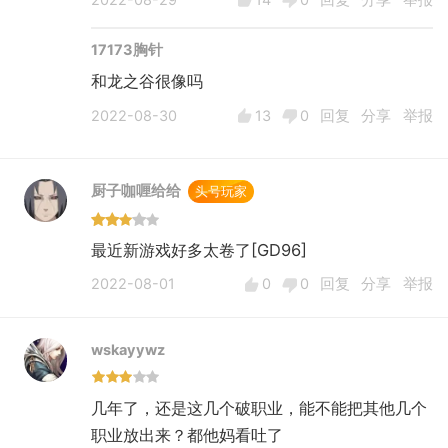
17173胸针
和龙之谷很像吗
2022-08-30
13
0
回复
分享
举报
厨子咖喱给给
头号玩家
最近新游戏好多太卷了[GD96]
2022-08-01
0
0
回复
分享
举报
wskayywz
几年了，还是这几个破职业，能不能把其他几个
职业放出来？都他妈看吐了