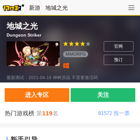
新游
地城之光
地城之光
Dungeon Striker
官网
MMORPG
预订
最新测试：2021-04-16 神树原战 不需要激活码
进入专区
关注
热门游戏榜
第
119
名
81572
投一票
新手引导