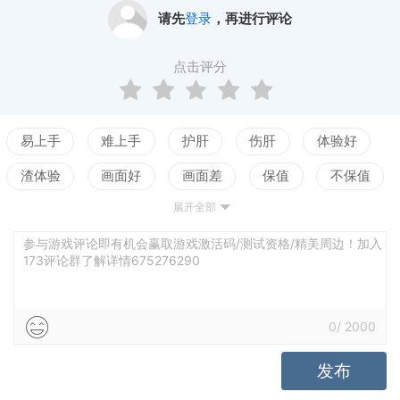
请先
登录
，再进行评论
点击评分
易上手
难上手
护肝
伤肝
体验好
渣体验
画面好
画面差
保值
不保值
展开全部
配置高
配置低
测试
剧情佳
剧情差
引导清晰
引导混乱
平衡佳
平衡差
参与游戏评论即有机会赢取游戏激活码/测试资格/精美周边！加入
173评论群了解详情675276290
高自由
低自由
0
/
2000
发布