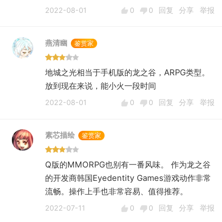
2022-08-01
0
0
回复
分享
举报
燕清幽
鉴赏家
地城之光相当于手机版的龙之谷，ARPG类型。
放到现在来说，能小火一段时间
2022-08-01
0
0
回复
分享
举报
素芯描绘
鉴赏家
Q版的MMORPG也别有一番风味。 作为龙之谷
的开发商韩国Eyedentity Games游戏动作非常
流畅。操作上手也非常容易、值得推荐。
2022-07-11
0
0
回复
分享
举报