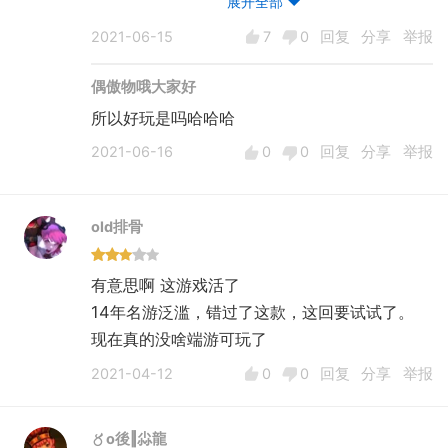
展开全部
密码错误，这个设定真神奇！
2021-06-15
7
0
回复
分享
举报
--------------
第三次修改，进入游戏，感受良好，
偶傲物哦大家好
所以好玩是吗哈哈哈
2021-06-16
0
0
回复
分享
举报
old排骨
有意思啊 这游戏活了
14年名游泛滥，错过了这款，这回要试试了。
现在真的没啥端游可玩了
2021-04-12
0
0
回复
分享
举报
〥ο後‖尛龍