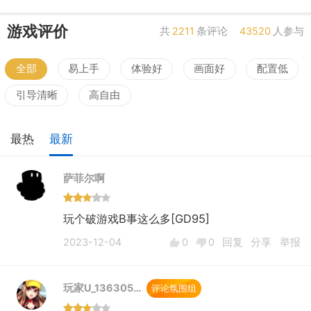
游戏评价
共
2211
条评论
43520
人参与
全部
易上手
体验好
画面好
配置低
引导清晰
高自由
最热
最新
萨菲尔啊
玩个破游戏B事这么多[GD95]
2023-12-04
0
0
回复
分享
举报
玩家U_136305…
评论氛围组