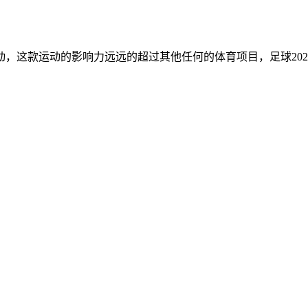
动，这款运动的影响力远远的超过其他任何的体育项目，足球202