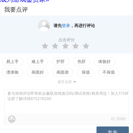
我要点评
请先
登录
，再进行评论
点击评分
易上手
难上手
护肝
伤肝
体验好
渣体验
画面好
画面差
保值
不保值
展开全部
配置高
配置低
测试
参与游戏评论即有机会赢取游戏激活码/测试资格/精美周边！加入173评
论群了解详情675276290
0
/
2000
发布