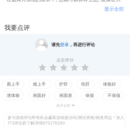
自身的实力以待天时, 也可以大力充实军备, 雄踞一隅
显示全部
以待地利, 更可以招揽历史名将为你南征北战以待人
和, 这一切的谋略计策、战略战术皆需要您的从容智
我要点评
慧。,
游戏中既包含了玩家为争夺资源的个人战争, 也包含了
请先
登录
，再进行评论
势力之间气势恢宏的大型会战;各类贤臣良将汇聚一堂,
他们特有的武将技能, 会使您的势力在壮大时发挥中流
点击评分
砥柱的作用;在征战过程中所取得的各种荣誉会使您更
有成就感, 这些丰富的游戏内容均会掌握在您的手中,
使您成为手握大权, 号令天下的强大诸侯。",
易上手
难上手
护肝
伤肝
体验好
渣体验
画面好
画面差
保值
不保值
展开全部
配置高
配置低
测试
参与游戏评论即有机会赢取游戏激活码/测试资格/精美周边！加入
173评论群了解详情675276290