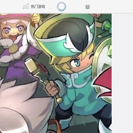
热门游戏
DNF
传奇4
剑网3旗舰版
新天龙八部
自由
诛仙世界
新仙侠5