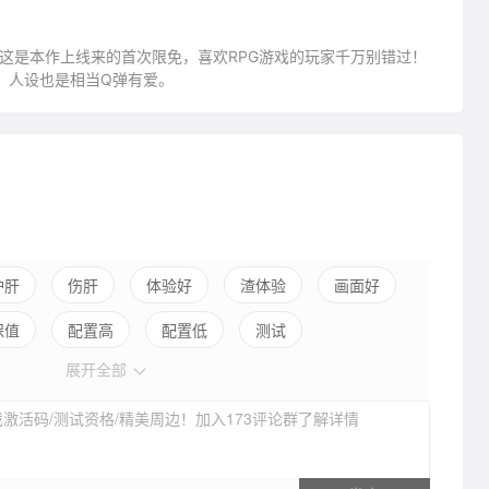
这是本作上线来的首次限免，喜欢RPG游戏的玩家千万别错过！
，人设也是相当Q弹有爱。
护肝
伤肝
体验好
渣体验
画面好
保值
配置高
配置低
测试
展开全部
激活码/测试资格/精美周边！加入173评论群了解详情