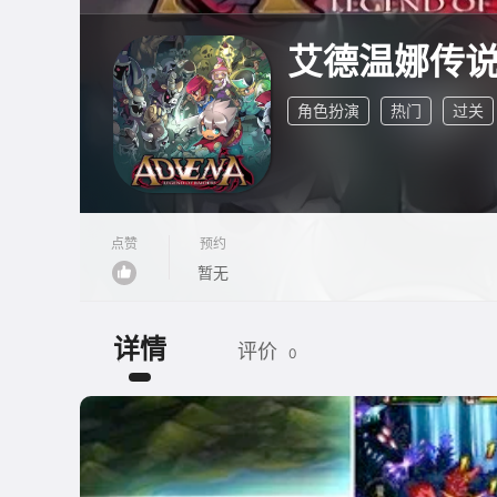
艾德温娜传
角色扮演
热门
过关
点赞
预约
暂无
详情
评价
0