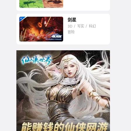
剑星
这就是开放世界宝可
3D
写实
科幻
梦的魅力啊！
冒险