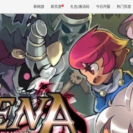
新网游
新页游
礼包/激活码
今日开服
热门页游
魔兽
天堂
王权与