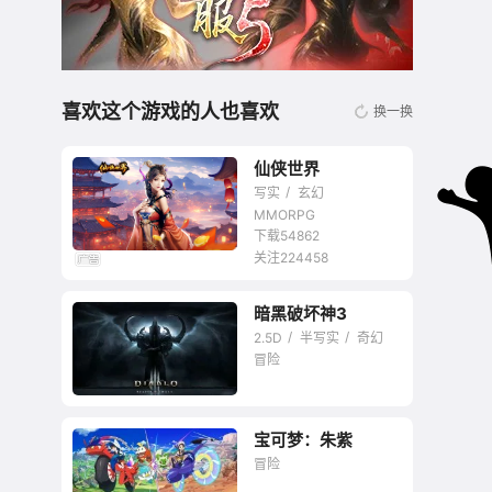
喜欢这个游戏的人也喜欢
换一换
仙侠世界
写实
玄幻
MMORPG
下载54862
关注224458
国产仙侠题材代表作
暗黑破坏神3
2.5D
半写实
奇幻
冒险
宝可梦：朱紫
暴雪暗黑系列最新作
冒险