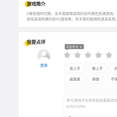
游戏简介
5角色随时切换，含丰富剧情道具的动作角色扮演游戏。
游戏采用经典的斜45度视角，有丰富的剧情和道具系统
我要点评
点击评分
登录
易上手
难上手
画面差
保值
不
参与游戏评论即有机会赢取游戏
675276290