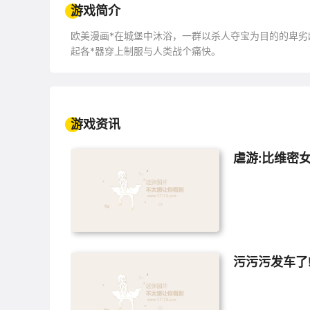
游戏简介
欧美漫画*在城堡中沐浴，一群以杀人夺宝为目的的卑
起各*器穿上制服与人类战个痛快。
游戏资讯
虐游:比维密
污污污发车了