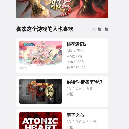
喜欢这个游戏的人也喜欢
换一换
桃花源记2
Q版
玄幻
MMORPG
下载41586
关注280122
无商城开放交易回合
伯特伦·费德历险记
网游
2D
Q版
其他
冒险
原子之心
2D
半Q版
其他
冒险