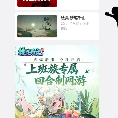
绘真·妙笔千山
梦中的消逝国度
2D
半写实
其他
冒险