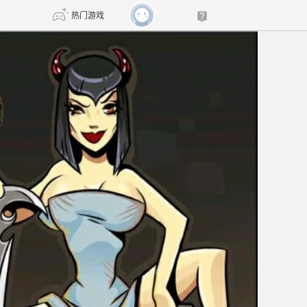
热门游戏
DNF
传奇4
剑网3旗舰版
新天龙八部
自由
诛仙世界
新仙侠5