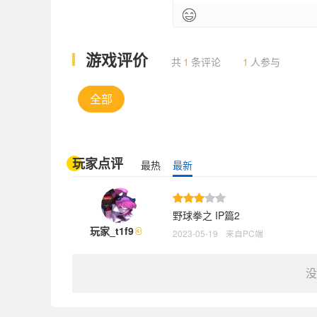
游戏评价
共
1
条评论
1
人参与
全部
玩家点评
最热
最新
野球拳之 IP篇2
玩家_t1f9
2023-05-19
来自PC端
没