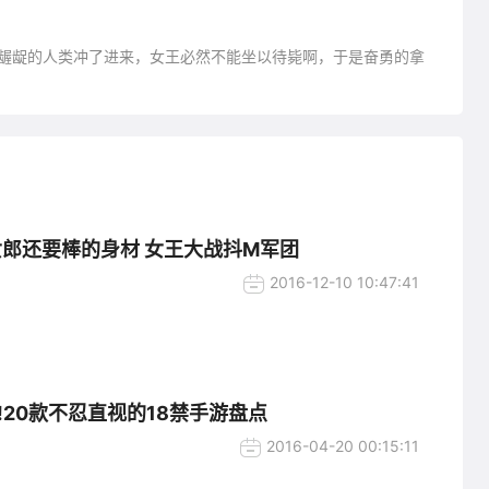
劣龌龊的人类冲了进来，女王必然不能坐以待毙啊，于是奋勇的拿
女郎还要棒的身材 女王大战抖M军团
2016-12-10 10:47:41
!20款不忍直视的18禁手游盘点
2016-04-20 00:15:11