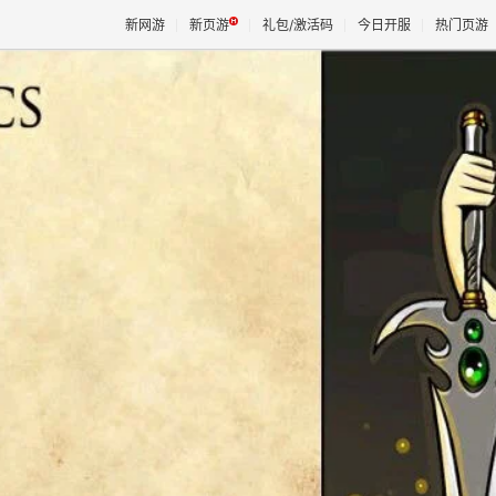
新网游
新页游
礼包/激活码
今日开服
热门页游
魔兽
天堂
王权与