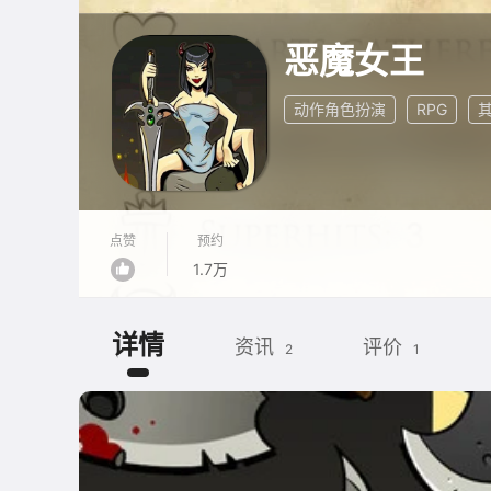
恶魔女王
动作角色扮演
RPG
点赞
预约
1.7万
详情
资讯
评价
2
1