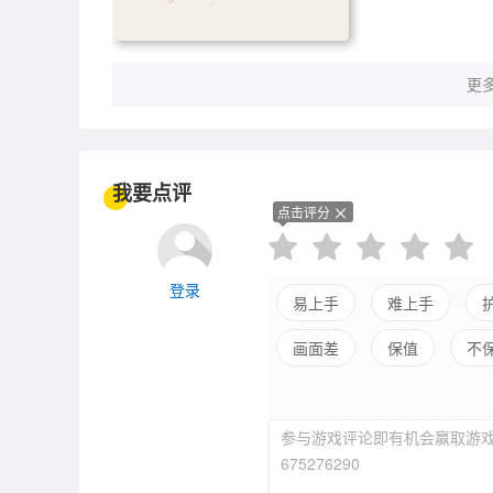
更多
我要点评
点击评分
登录
易上手
难上手
画面差
保值
不
参与游戏评论即有机会赢取游戏
675276290