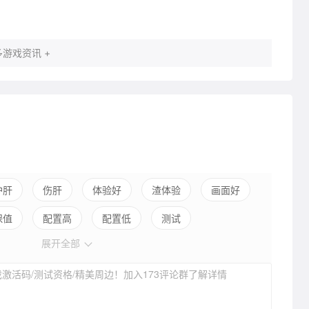
游戏资讯 +
护肝
伤肝
体验好
渣体验
画面好
保值
配置高
配置低
测试
展开全部
激活码/测试资格/精美周边！加入173评论群了解详情