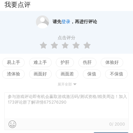
融合时尚流行热点,神兽僵尸同台竞技!你炒房我炒股,
我要点评
各显神通看谁笑到最后!
支持Game Center排行榜&成就,和好友一起挑战高分!
请先
登录
，再进行评论
无限畅玩,无限升级!
点击评分
易上手
难上手
护肝
伤肝
体验好
渣体验
画面好
画面差
保值
不保值
展开全部
配置高
配置低
测试
参与游戏评论即有机会赢取游戏激活码/测试资格/精美周边！加入
173评论群了解详情675276290
0
/
2000