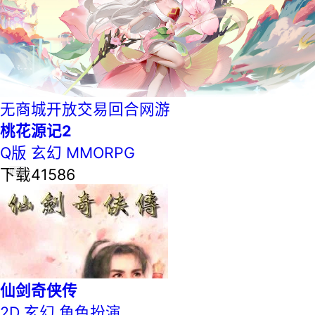
无商城开放交易回合网游
桃花源记2
Q版
玄幻
MMORPG
下载41586
仙剑奇侠传
2D
玄幻
角色扮演