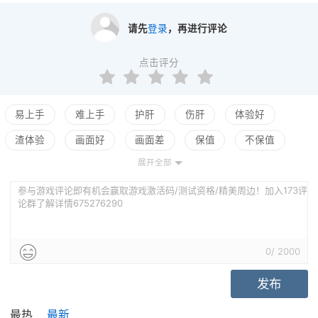
请先
登录
，再进行评论
点击评分
易上手
难上手
护肝
伤肝
体验好
渣体验
画面好
画面差
保值
不保值
展开全部
配置高
配置低
测试
参与游戏评论即有机会赢取游戏激活码/测试资格/精美周边！加入173评
论群了解详情675276290
0
/
2000
发布
最热
最新