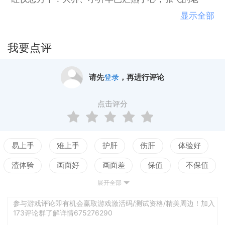
婆，关羽的女儿，吕布的女儿，马超的妹妹……这些
显示全部
湮没在历史中的红颜也将为您重生。
我要点评
请先
登录
，再进行评论
点击评分
易上手
难上手
护肝
伤肝
体验好
渣体验
画面好
画面差
保值
不保值
展开全部
配置高
配置低
测试
参与游戏评论即有机会赢取游戏激活码/测试资格/精美周边！加入
173评论群了解详情675276290