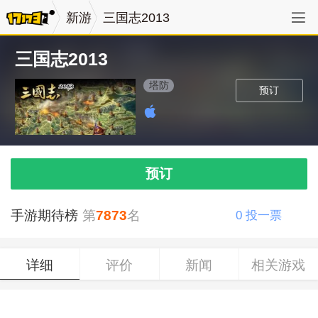
新游
三国志2013
三国志2013
塔防
预订
预订
手游期待榜
第
7873
名
0
投一票
详细
评价
新闻
相关游戏