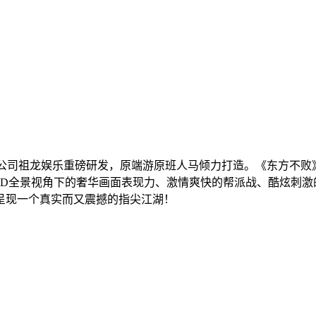
戏公司祖龙娱乐重磅研发，原端游原班人马倾力打造。《东方不
3D全景视角下的奢华画面表现力、激情爽快的帮派战、酷炫刺激
呈现一个真实而又震撼的指尖江湖！