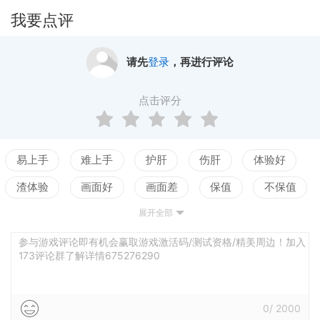
我要点评
请先
登录
，再进行评论
点击评分
易上手
难上手
护肝
伤肝
体验好
渣体验
画面好
画面差
保值
不保值
展开全部
配置高
配置低
测试
参与游戏评论即有机会赢取游戏激活码/测试资格/精美周边！加入
173评论群了解详情675276290
0
/
2000