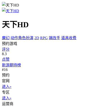
天下HD
魔幻
动作角色扮演
2D
RPG
端改手
道具收费
预约游戏
评分
8.3
点赞
新游期待榜
#16
预约
官网
进入»
专区
进入»
运营商