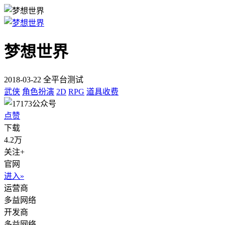
梦想世界
2018-03-22 全平台测试
武侠
角色扮演
2D
RPG
道具收费
点赞
下载
4.2万
关注+
官网
进入»
运营商
多益网络
开发商
多益网络