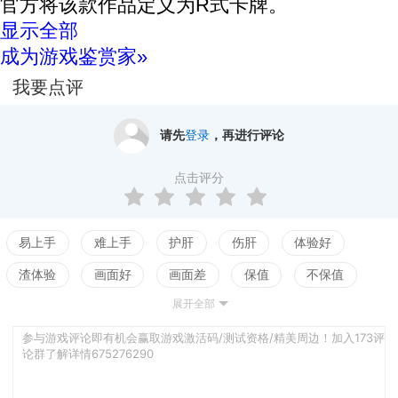
官方将该款作品定义为R式卡牌。
显示全部
成为游戏鉴赏家»
我要点评
请先
登录
，再进行评论
点击评分
易上手
难上手
护肝
伤肝
体验好
渣体验
画面好
画面差
保值
不保值
展开全部
配置高
配置低
测试
参与游戏评论即有机会赢取游戏激活码/测试资格/精美周边！加入173评
论群了解详情675276290