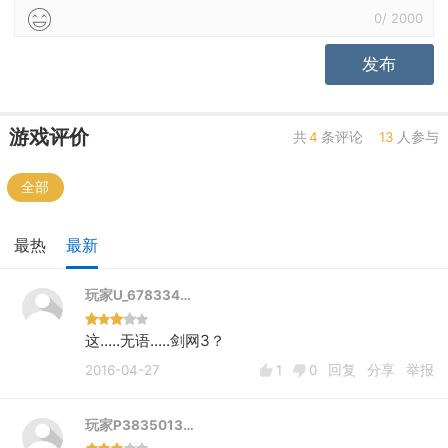
0
/
2000
发布
游戏评价
共
4
条评论
13
人参与
全部
最热
最新
玩家U_678334…
这.....无语.....剑网3？
2016-04-27
1
0
回复
分享
举报
玩家P3835013…