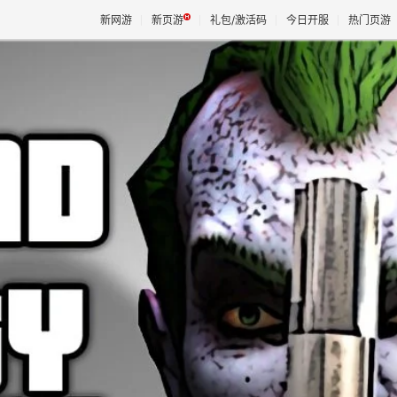
新网游
新页游
礼包/激活码
今日开服
热门页游
魔兽
天堂
王权与