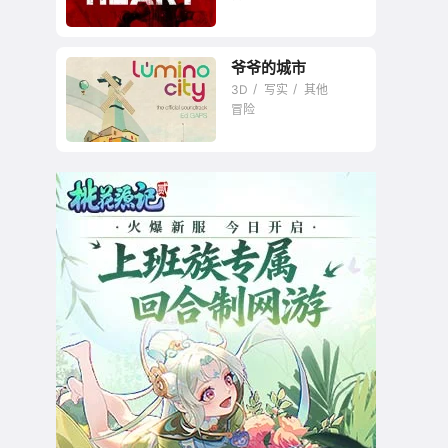
爷爷的城市
梦中的消逝国度
3D
写实
其他
冒险