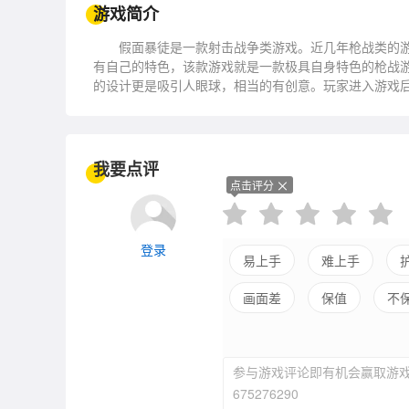
游戏简介
假面暴徒是一款射击战争类游戏。近几年枪战类的游
有自己的特色，该款游戏就是一款极具自身特色的枪战
的设计更是吸引人眼球，相当的有创意。玩家进入游戏
供玩家解锁使用，最重要的是玩家还可以根据自己的喜
趣的玩家不妨下载体验一下。
我要点评
点击评分
登录
易上手
难上手
画面差
保值
不
参与游戏评论即有机会赢取游戏
675276290