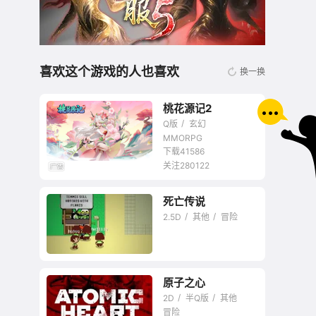
喜欢这个游戏的人也喜欢
换一换
桃花源记2
Q版
玄幻
MMORPG
下载41586
关注280122
无商城开放交易回合
死亡传说
网游
2.5D
其他
冒险
原子之心
2D
半Q版
其他
冒险