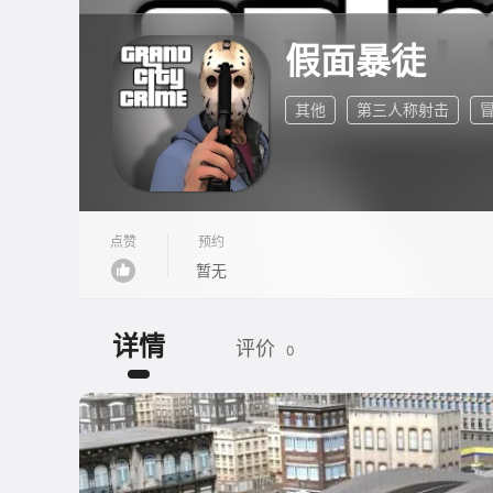
假面暴徒
其他
第三人称射击
点赞
预约
暂无
详情
评价
0