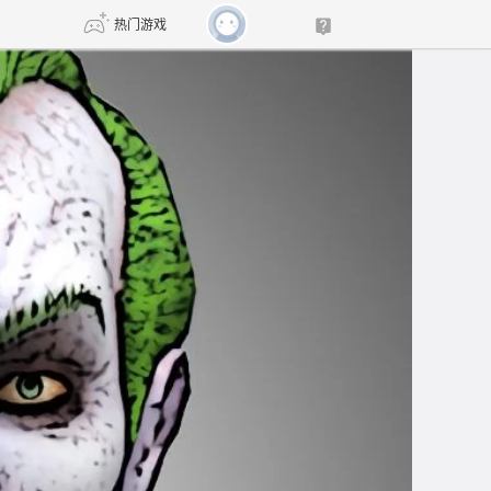
热门游戏
DNF
传奇4
剑网3旗舰版
新天龙八部
自由
诛仙世界
新仙侠5