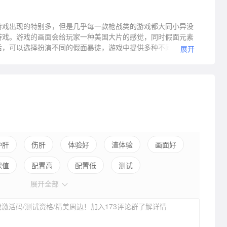
戏出现的特别多，但是几乎每一款枪战类的游戏都大同小异没
游戏。游戏的画面会给玩家一种美国大片的感觉，同时假面元素
后，可以选择扮演不同的假面暴徒，游戏中提供多种不同的枪械
展开
好，自定义服装和面具，打造最具个性的角色来进行游戏，感兴
护肝
伤肝
体验好
渣体验
画面好
保值
配置高
配置低
测试
展开全部
激活码/测试资格/精美周边！加入173评论群了解详情