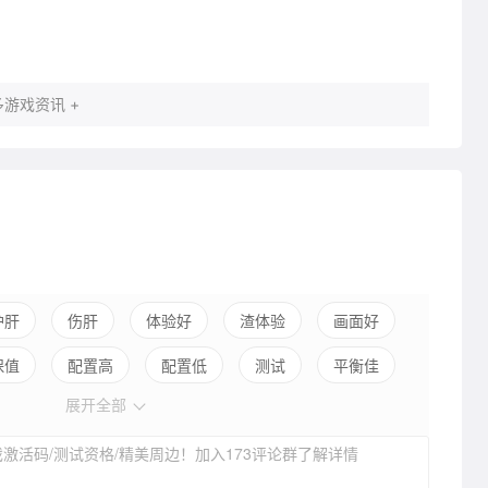
游戏资讯 +
护肝
伤肝
体验好
渣体验
画面好
保值
配置高
配置低
测试
平衡佳
展开全部
弱社交
激活码/测试资格/精美周边！加入173评论群了解详情