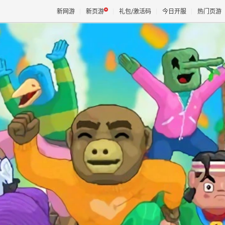
新网游
新页游
礼包/激活码
今日开服
热门页游
魔兽
天堂
王权与