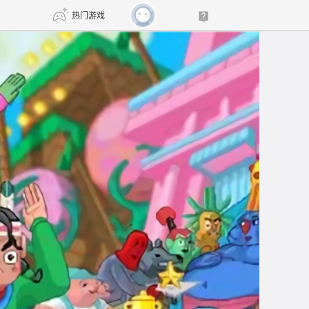
热门游戏
DNF
传奇4
剑网3旗舰版
新天龙八部
自由
诛仙世界
新仙侠5