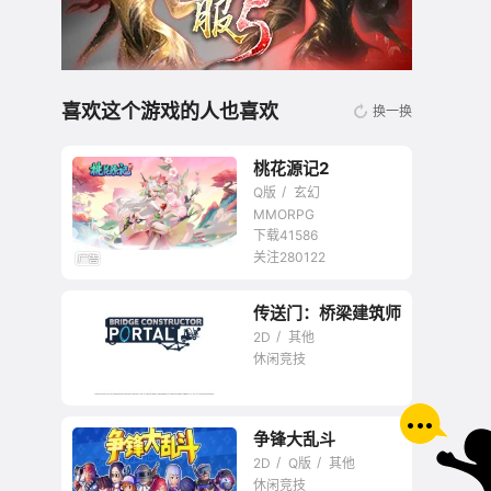
喜欢这个游戏的人也喜欢
换一换
桃花源记2
Q版
玄幻
MMORPG
下载41586
关注280122
无商城开放交易回合
传送门：桥梁建筑师
网游
2D
其他
休闲竞技
争锋大乱斗
2D
Q版
其他
休闲竞技