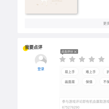
更多
我要点评
点击评分
登录
易上手
难上手
画面差
保值
不
平衡差
强社交
参与游戏评论即有机会赢取游戏
675276290