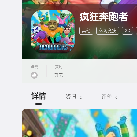
疯狂奔跑者
其他
休闲竞技
2D
点赞
预约
暂无
详情
资讯
评价
2
0