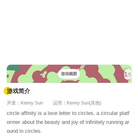
1
游戏截图
/5
游戏简介
开发：Kenny Sun
运营：Kenny Sun(其他)
circle affinity is a love letter to circles. a circular platf
ormer about the beauty and joy of infinitely running ar
ound in circles.