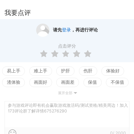
我要点评
请先
登录
，再进行评论
点击评分
易上手
难上手
护肝
伤肝
体验好
渣体验
画面好
画面差
保值
不保值
展开全部
配置高
配置低
测试
平衡佳
平衡差
强社交
弱社交
参与游戏评论即有机会赢取游戏激活码/测试资格/精美周边！加入
173评论群了解详情675276290
0
/
2000