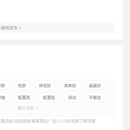
游戏资讯 +
护肝
伤肝
体验好
渣体验
画面好
保值
配置高
配置低
测试
平衡佳
展开全部
弱社交
激活码/测试资格/精美周边！加入173评论群了解详情