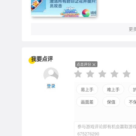
更多
我要点评
点击评分
登录
易上手
难上手
画面差
保值
不
平衡差
强社交
参与游戏评论即有机会赢取游戏
675276290