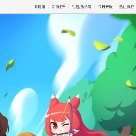
新网游
新页游
礼包/激活码
今日开服
热门页游
魔兽
天堂
王权与