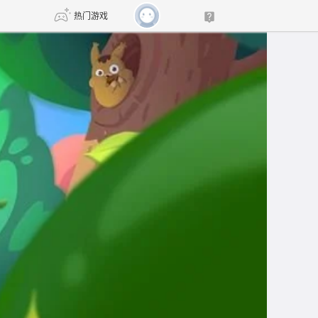
热门游戏
DNF
传奇4
剑网3旗舰版
新天龙八部
自由
诛仙世界
新仙侠5