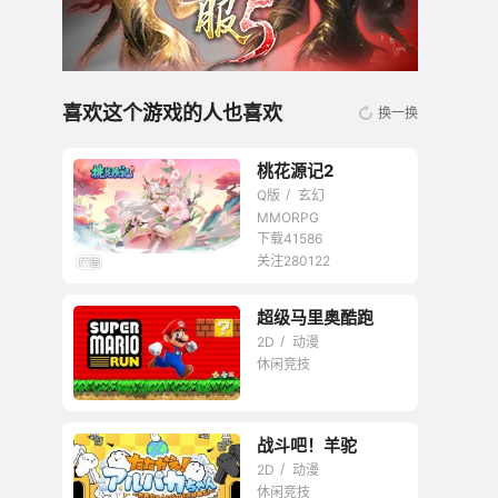
喜欢这个游戏的人也喜欢
换一换
桃花源记2
Q版
玄幻
MMORPG
下载41586
关注280122
无商城开放交易回合
超级马里奥酷跑
网游
2D
动漫
休闲竞技
战斗吧！羊驼
2D
动漫
休闲竞技