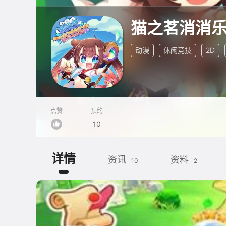
猫之茗消消
动漫
休闲竞技
2D
点赞
预约
10
详情
资讯
资料
10
2