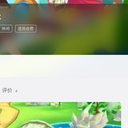
乐
休闲
道具收费
评价
4