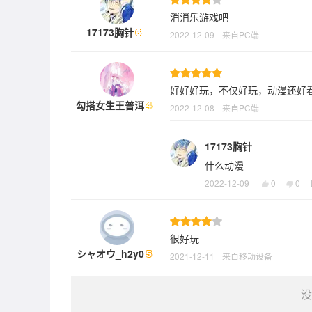
消消乐游戏吧
17173胸针
2022-12-09
来自PC端
好好好玩，不仅好玩，动漫还好
勾搭女生王普洱
2022-12-08
来自PC端
17173胸针
什么动漫
2022-12-09
0
0
很好玩
シャオウ_h2y0
2021-12-11
来自移动设备
没