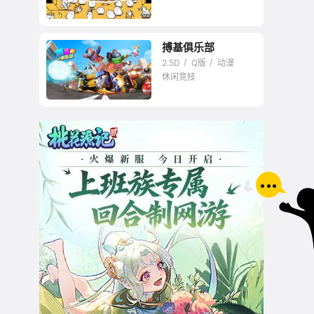
搏基俱乐部
2.5D
Q版
动漫
休闲竞技