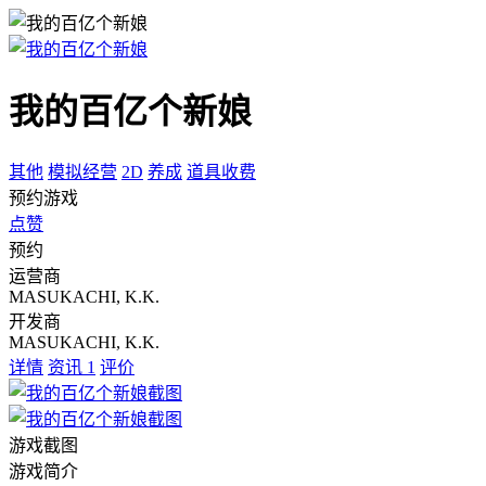
我的百亿个新娘
其他
模拟经营
2D
养成
道具收费
预约游戏
点赞
预约
运营商
MASUKACHI, K.K.
开发商
MASUKACHI, K.K.
详情
资讯
1
评价
游戏截图
游戏简介