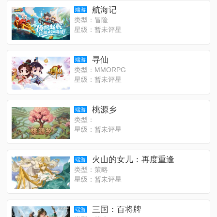
航海记
端游
类型：冒险
星级：暂未评星
寻仙
端游
类型：MMORPG
星级：暂未评星
桃源乡
端游
类型：
星级：暂未评星
火山的女儿：再度重逢
端游
类型：策略
星级：暂未评星
三国：百将牌
端游