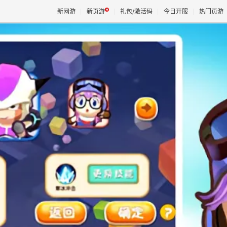
新网游
新页游
礼包/激活码
今日开服
热门页游
魔兽
天堂
王权与