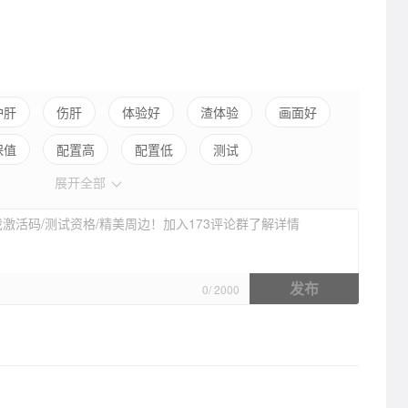
护肝
伤肝
体验好
渣体验
画面好
保值
配置高
配置低
测试
展开全部
激活码/测试资格/精美周边！加入173评论群了解详情
发布
0
/
2000