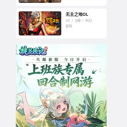
无主之地OL
类《战地》系列多人
3D
Q版
科幻
占点对抗射击
冒险
经典卡通射击单机改
编网游