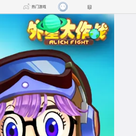
热门游戏
DNF
传奇4
剑网3旗舰版
新天龙八部
自由
诛仙世界
新仙侠5