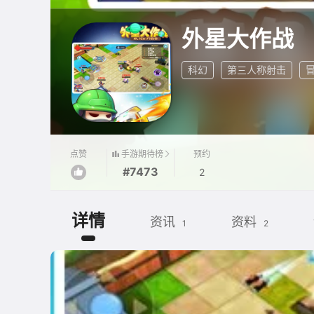
外星大作战
科幻
第三人称射击
手游期待榜
点赞
预约
#7473
2
详情
资讯
资料
1
2