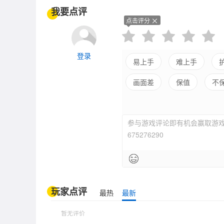
我要点评
点击评分
登录
易上手
难上手
画面差
保值
不
参与游戏评论即有机会赢取游戏
675276290
玩家点评
最热
最新
暂无评价