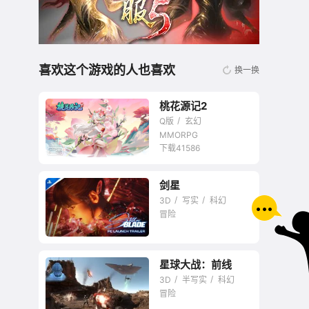
喜欢这个游戏的人也喜欢
换一换
桃花源记2
Q版
玄幻
MMORPG
下载41586
剑星
无商城开放交易回合
3D
写实
科幻
网游
冒险
星球大战：前线
3D
半写实
科幻
冒险