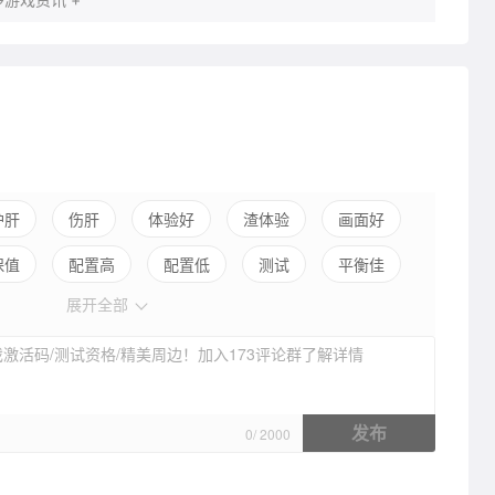
护肝
伤肝
体验好
渣体验
画面好
保值
配置高
配置低
测试
平衡佳
展开全部
弱社交
激活码/测试资格/精美周边！加入173评论群了解详情
发布
0
/
2000