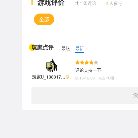
游戏评价
共
1
条评论
2
人参与
全部
玩家点评
最热
最新
评论支持一下
玩家U_138317…
2018-12-03
来自PC端
没