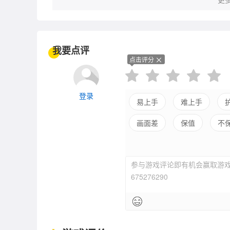
我要点评
点击评分
登录
易上手
难上手
画面差
保值
不
平衡差
强社交
参与游戏评论即有机会赢取游戏
675276290