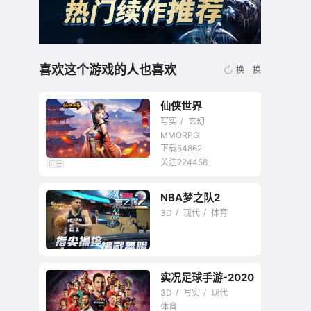
喜欢这个游戏的人也喜欢
换一换
仙侠世界
写实
玄幻
MMORPG
下载54862
关注224458
国产仙侠题材代表作
NBA梦之队2
3D
现代
体育
实况足球手游-2020
3D
写实
现代
体育