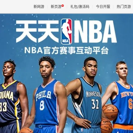
新网游
新页游
礼包/激活码
今日开服
热门页游
魔兽
天堂
王权与