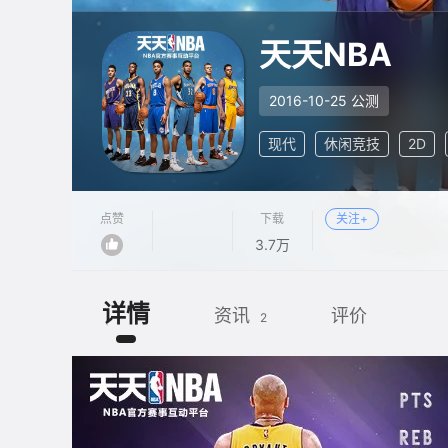
天天NBA
2016-10-25 公测
现代
休闲竞技
2D
点赞
下载
关注+
3.7万
详情
资讯
评价
2