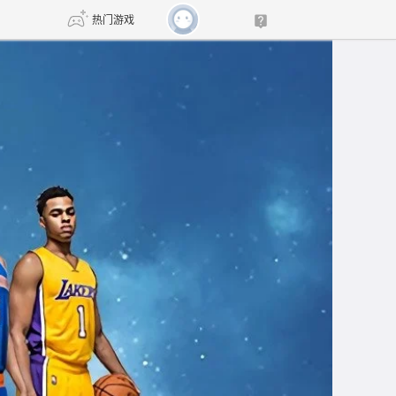
热门游戏
DNF
传奇4
剑网3旗舰版
新天龙八部
自由
诛仙世界
新仙侠5