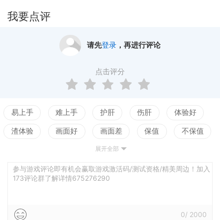
我要点评
请先
登录
，再进行评论
点击评分
易上手
难上手
护肝
伤肝
体验好
渣体验
画面好
画面差
保值
不保值
展开全部
配置高
配置低
测试
平衡佳
平衡差
强社交
弱社交
参与游戏评论即有机会赢取游戏激活码/测试资格/精美周边！加入
173评论群了解详情675276290
0
/
2000