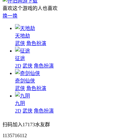
喜欢这个游戏的人也喜欢
换一换
天地劫
武侠
角色扮演
征途
2D
武侠
角色扮演
奇剑仙侠
武侠
角色扮演
九阴
2D
武侠
角色扮演
扫码加入17173水友群
1135716112