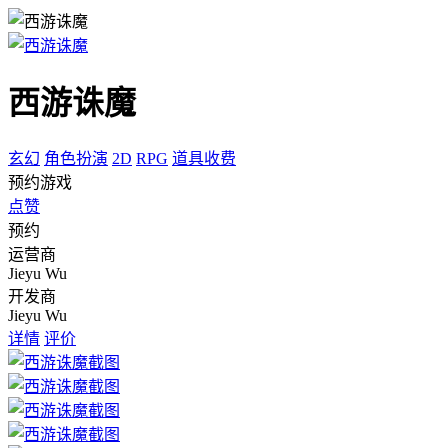
西游诛魔
玄幻
角色扮演
2D
RPG
道具收费
预约游戏
点赞
预约
运营商
Jieyu Wu
开发商
Jieyu Wu
详情
评价