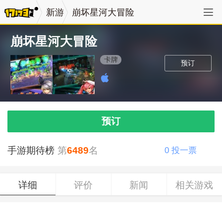
新游
崩坏星河大冒险
崩坏星河大冒险
卡牌
预订
预订
手游期待榜
第
6489
名
0
投一票
详细
评价
新闻
相关游戏