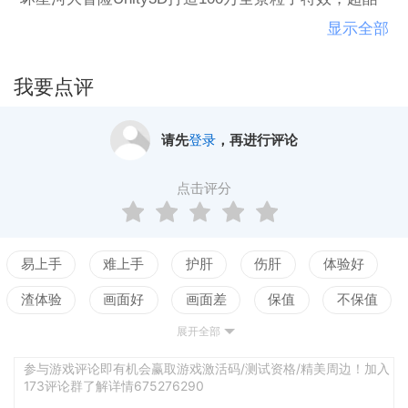
炫战场由你全权统御！
显示全部
我要点评
请先
登录
，再进行评论
点击评分
易上手
难上手
护肝
伤肝
体验好
渣体验
画面好
画面差
保值
不保值
展开全部
配置高
配置低
测试
老婆好看
立绘不行
声优赞
声优拉胯
世界观佳
参与游戏评论即有机会赢取游戏激活码/测试资格/精美周边！加入
173评论群了解详情675276290
世界观乱
养成合理
养成繁琐