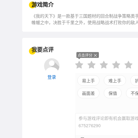
游戏简介
《我的天下》是一款基于三国题材的回合制战争策略类
帷幄之中，决胜于千里之外，使用战略战术打败你的敌
我要点评
点击评分
登录
易上手
难上手
画面差
保值
不
参与游戏评论即有机会赢取游戏
675276290