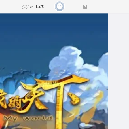
热门游戏
DNF
传奇4
剑网3旗舰版
新天龙八部
自由
诛仙世界
新仙侠5