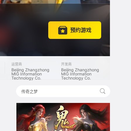
预约游戏
运营商
开发商
Beijing Zhangzhong
Beijing Zhangzhong
MIG Information
MIG Information
Technology Co.
Technology Co.