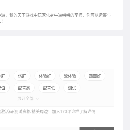
手游，我的天下游戏中玩家化身牛逼哄哄的军师，你可以运筹与
人！
护肝
伤肝
体验好
渣体验
画面好
保值
配置高
配置低
测试
展开全部
激活码/测试资格/精美周边！加入173评论群了解详情