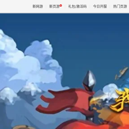
新网游
新页游
礼包/激活码
今日开服
热门页游
魔兽
天堂
王权与