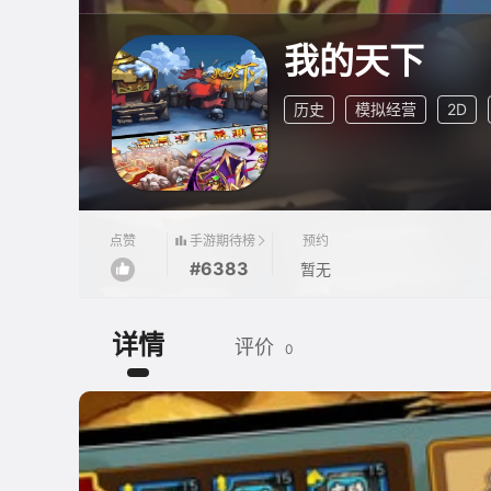
我的天下
历史
模拟经营
2D
手游期待榜
点赞
预约
#6383
暂无
详情
评价
0