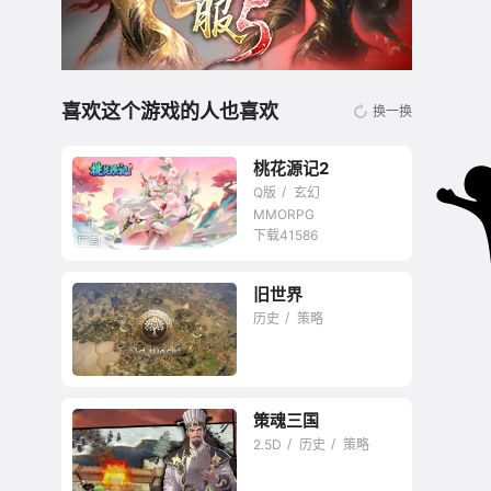
喜欢这个游戏的人也喜欢
换一换
桃花源记2
Q版
玄幻
MMORPG
下载41586
旧世界
无商城开放交易回合
历史
策略
网游
策魂三国
站在文明肩膀上更进
2.5D
历史
策略
一步