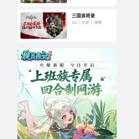
三国诛将录
3D
历史
策略