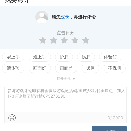
请先
登录
，再进行评论
点击评分
易上手
难上手
护肝
伤肝
体验好
渣体验
画面好
画面差
保值
不保值
展开全部
配置高
配置低
测试
平衡佳
平衡差
强社交
弱社交
参与游戏评论即有机会赢取游戏激活码/测试资格/精美周边！加入
173评论群了解详情675276290
0
/
2000