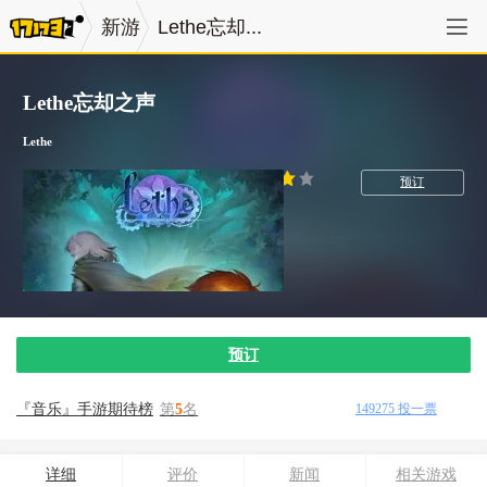
新游
Lethe忘却...
Lethe忘却之声
Lethe
预订
音乐
预订
『音乐』手游期待榜
第
5
名
149275
投一票
详细
评价
新闻
相关游戏