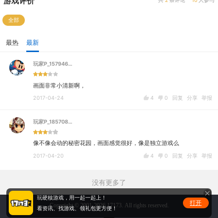
游戏评价
共
2
条评论
10
人参与
全部
最热
最新
玩家P_157946…
画面非常小清新啊，
2017-04-24
4
0
回复
分享
举报
玩家P_185708…
像不像会动的秘密花园，画面感觉很好，像是独立游戏么
2017-04-20
4
0
回复
分享
举报
没有更多了
玩硬核游戏，用一起一起上！
打开
Copyright © 2001-2026 17173. All rights reserved.
看资讯、找游戏、领礼包更方便！