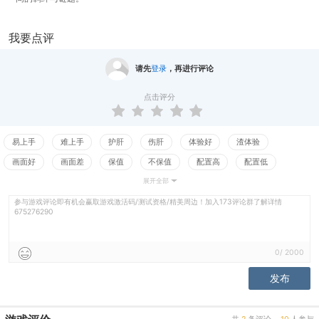
我要点评
请先
登录
，再进行评论
点击评分
易上手
难上手
护肝
伤肝
体验好
渣体验
画面好
画面差
保值
不保值
配置高
配置低
展开全部
测试
平衡佳
平衡差
强社交
弱社交
逻辑强
参与游戏评论即有机会赢取游戏激活码/测试资格/精美周边！加入173评论群了解详情
逻辑弱
谜题出彩
谜题无趣
叙事佳
叙事差
沉浸感
675276290
难代入
0
/
2000
发布