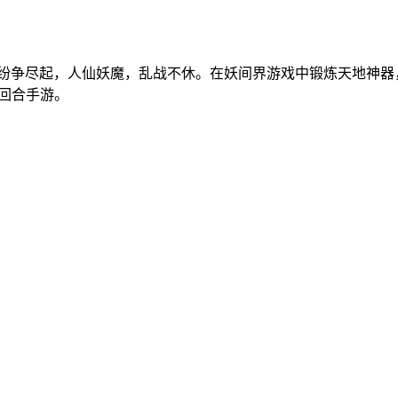
，纷争尽起，人仙妖魔，乱战不休。在妖间界游戏中锻炼天地神器
回合手游。