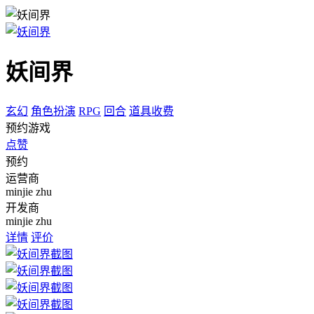
妖间界
玄幻
角色扮演
RPG
回合
道具收费
预约游戏
点赞
预约
运营商
minjie zhu
开发商
minjie zhu
详情
评价