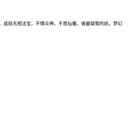
，成就无相法宝，不惧众神，不畏仙魔，做最桀骜的妖。梦幻