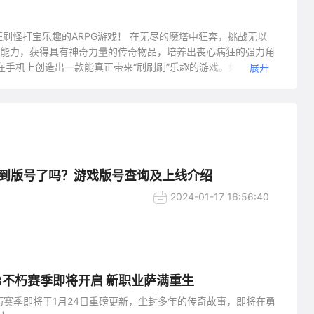
刷怪打宝乐趣的ARPG游戏！ 在无尽的魔塔中狂奔，挑战无以
强能力，获得具有神奇力量的传奇物品，培养出丧心病狂的强力角
在手机上创造出一款能真正带来“刷刷刷”乐趣的游戏。如果你是
展开
到版号了吗？游戏版号查询及上线介绍
2024-01-17 16:56:40
3不朽赛季即将开启 新职业萨满重生
朽赛季即将于1月24日重磅更新，尘封多年的传奇故事，即将在勇