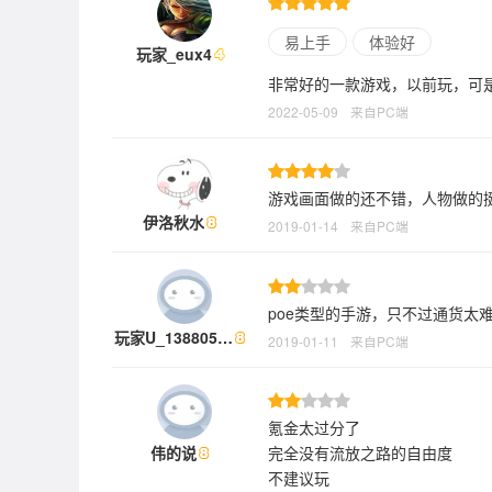
易上手
体验好
玩家_eux4
非常好的一款游戏，以前玩，可
2022-05-09
来自PC端
游戏画面做的还不错，人物做的
伊洛秋水
2019-01-14
来自PC端
poe类型的手游，只不过通货太
玩家U_138805…
2019-01-11
来自PC端
氪金太过分了
伟的说
完全没有流放之路的自由度
不建议玩