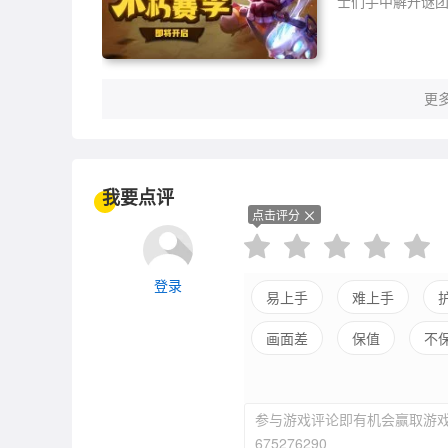
士们手中解开谜
更多
我要点评
点击评分
登录
易上手
难上手
画面差
保值
不
参与游戏评论即有机会赢取游戏
675276290