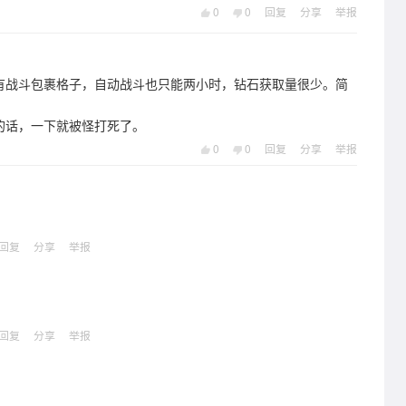
0
0
回复
分享
举报
有战斗包裹格子，自动战斗也只能两小时，钻石获取量很少。简
的话，一下就被怪打死了。
0
0
回复
分享
举报
回复
分享
举报
回复
分享
举报