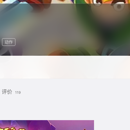
动作
评价
119