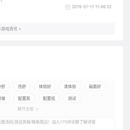
团！
2019-01-17 11:46:22
游戏资讯 +
护肝
伤肝
体验好
渣体验
画面好
保值
配置高
配置低
测试
展开全部
激活码/测试资格/精美周边！加入173评论群了解详情