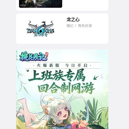
龙之心
最卓越的RPG之一
魔幻
角色扮演
身体可变形的
MMORPG