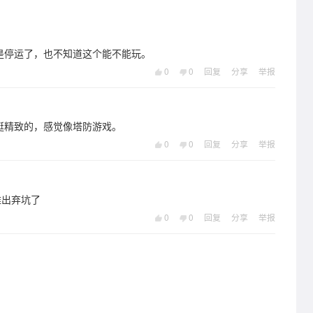
是停运了，也不知道这个能不能玩。
0
0
回复
分享
举报
挺精致的，感觉像塔防游戏。
0
0
回复
分享
举报
难出弃坑了
0
0
回复
分享
举报