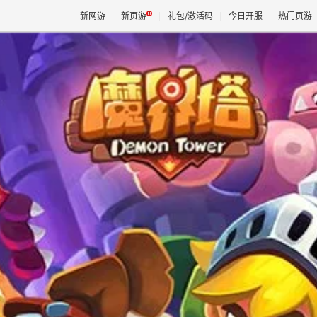
新网游
新页游
礼包/激活码
今日开服
热门页游
魔兽
天堂
王权与