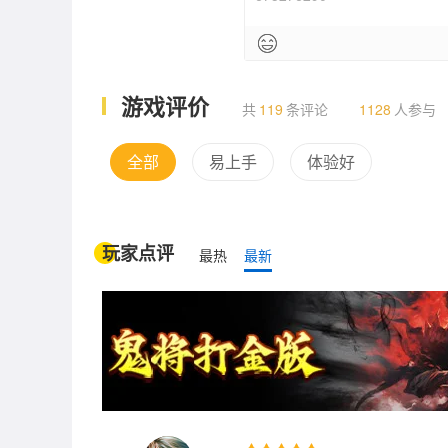
游戏评价
共
119
条评论
1128
人参与
全部
易上手
体验好
玩家点评
最热
最新