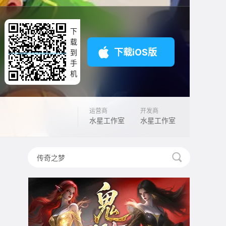
下
载
下载iOS版
到
手
机
运营商
开发商
水星工作室
水星工作室