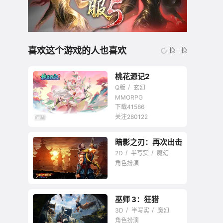
喜欢这个游戏的人也喜欢
换一换
桃花源记2
Q版
玄幻
MMORPG
下载41586
关注280122
无商城开放交易回合
暗影之刃：再次出击
网游
2D
半写实
魔幻
角色扮演
巫师 3：狂猎
3D
半写实
魔幻
角色扮演