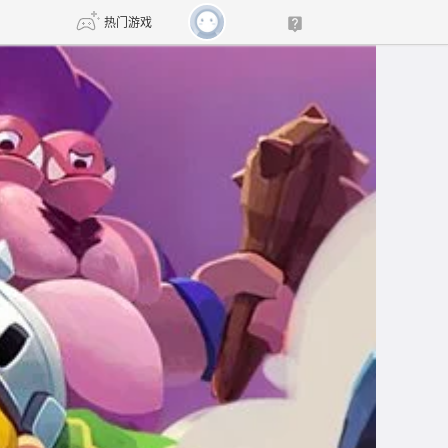
热门游戏
DNF
传奇4
剑网3旗舰版
新天龙八部
自由
诛仙世界
新仙侠5