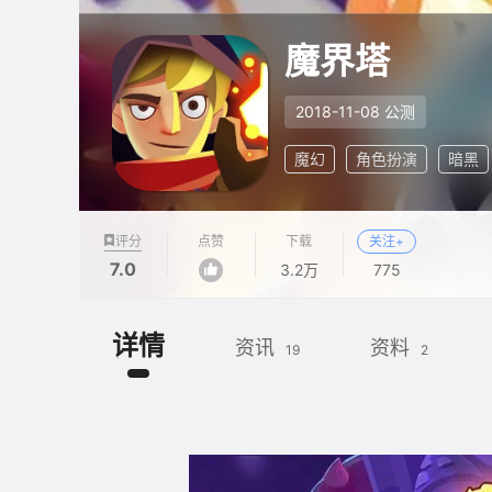
魔界塔
2018-11-08 公测
魔幻
角色扮演
暗黑
评分
点赞
下载
关注+
7.0
3.2万
775
详情
资讯
资料
19
2