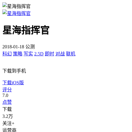
星海指挥官
2018-01-18 公测
科幻
策略
写实
2.5D
即时
对战
联机
下载到手机
下载iOS版
评分
7.0
点赞
下载
3.2万
关注+
运营商