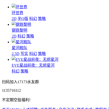
环世界
2D
半Q版
科幻
策略
钢铁黎明
2D
科幻
策略
星河舰队
2.5D
写实
科幻
策略
EVE星战前夜：无烬星河
科幻
策略
扫码加入17173水友群
1135716112
不定期空投福利!