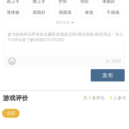
易上手
难上手
护肝
伤肝
体验好
渣体验
画面好
画面差
保值
不保值
展开全部
配置高
配置低
测试
参与游戏评论即有机会赢取游戏激活码/测试资格/精美周边！加入
173评论群了解详情675276290
0
/
2000
发布
游戏评价
共
5
条评论
5
人参与
全部