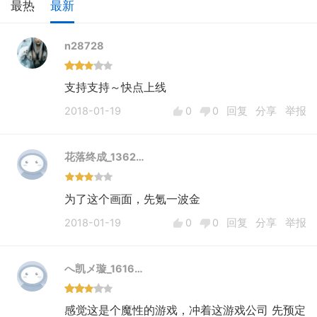
最热
最新
n28728
支持支持～快点上线
2018-01-19
0
0
回复
分享
举报
花落终成_1362…
为了这个画面，先氪一波金
2018-01-19
0
0
回复
分享
举报
へ凯メ璇_1616…
感觉这是个魔性的游戏，冲着这游戏公司 先预定