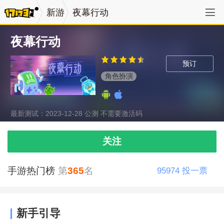
新游
夜幕行动
夜幕行动
预订
角色扮演
最新测试：2023-12-28 公测 不需要激活码
关注
手游热门榜
第
365
名
95974
投一票
新手引导