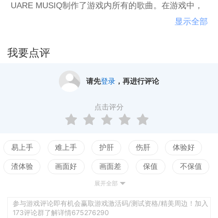
UARE MUSIQ制作了游戏内所有的歌曲。在游戏中，
不仅能够欣赏美妙的音乐，享受富有节奏感的打击。
显示全部
同时也能像射击游戏那样，体验惊心动魄的弹幕轰
炸！
我要点评
请先
登录
，再进行评论
点击评分
易上手
难上手
护肝
伤肝
体验好
渣体验
画面好
画面差
保值
不保值
展开全部
配置高
配置低
测试
老婆好看
立绘不行
声优赞
声优拉胯
世界观佳
参与游戏评论即有机会赢取游戏激活码/测试资格/精美周边！加入
173评论群了解详情675276290