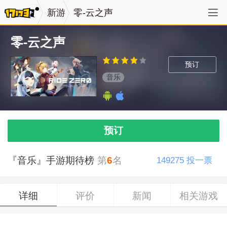
新游
零-云之声
零-云之声
预订
音乐
预订
『音乐』手游期待榜
第
6
名
149275
投一票
详细
评价
新闻
相关游戏